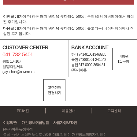
이전글 :
[[가야촌] 한돈 돼지 냉장육 뒷다리살 500g : 구이용]
네이버페이에서 작성
된 후기입니다.
다음글 :
[[가야촌] 한돈 돼지 냉장육 뒷다리살 500g : 불고기용]
네이버페이에서 작
성된 후기입니다.
CUSTOMER CENTER
BANK ACCOUNT
041-732-5401
하나 741-910013-68205
비회원
국민 743801-01-241542
평일 10~16시
1:1 문의
농협 317-0002-3604-81
일/공휴일제외
(주)가야촌
gayachon@naver.com
고객센터
연결하기
PC 버전
이용안내
고객센터
이용약관
개인정보취급방침
사업자정보확인
(주)가야촌 유성지점
충남 논산시 노성면 노성로 630-9 |
대표
김경수 |
개인정보책임자
김경수