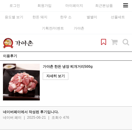
로그인
회원가입
마이페이지
최근본상품
용도별 보기
한돈 돼지
한우 소
별별미
선물세트
기획전/이벤트
가야촌
이용후기
가야촌 한돈 냉장 찌개거리500g
자세히 보기
네이버페이에서 작성된 후기입니다.
네이버 페이
|
2025-06-21
|
조회수 476