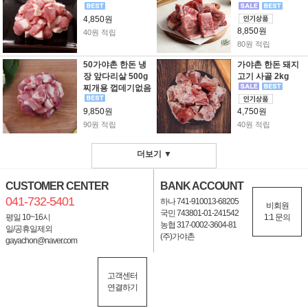
4,850원
8,850원
40원 적립
80원 적립
50가야촌 한돈 냉
가야촌 한돈 돼지
장 앞다리살 500g
고기 사골 2kg
찌개용 껍데기없음
9,850원
4,750원
90원 적립
40원 적립
더보기 ▼
CUSTOMER CENTER
BANK ACCOUNT
041-732-5401
하나 741-910013-68205
비회원
국민 743801-01-241542
평일 10~16시
1:1 문의
농협 317-0002-3604-81
일/공휴일제외
(주)가야촌
gayachon@naver.com
고객센터
연결하기