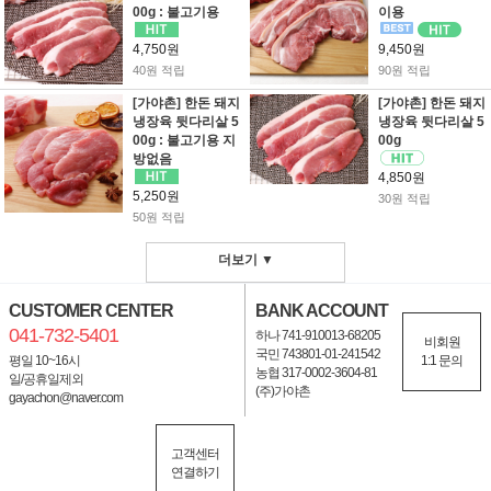
00g : 불고기용
이용
4,750원
9,450원
40원 적립
90원 적립
[가야촌] 한돈 돼지
[가야촌] 한돈 돼지
냉장육 뒷다리살 5
냉장육 뒷다리살 5
00g : 불고기용 지
00g
방없음
4,850원
5,250원
30원 적립
50원 적립
더보기 ▼
CUSTOMER CENTER
BANK ACCOUNT
041-732-5401
하나 741-910013-68205
비회원
국민 743801-01-241542
평일 10~16시
1:1 문의
농협 317-0002-3604-81
일/공휴일제외
(주)가야촌
gayachon@naver.com
고객센터
연결하기