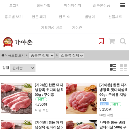
로그인
회원가입
마이페이지
최근본상품
용도별 보기
한돈 돼지
한우 소
별별미
선물세트
기획전/이벤트
가야촌
용도별 보기
정렬
[가야촌] 한돈 돼지
[가야촌] 한돈 돼지
냉장육 뒷다리살 5
냉장육 뒷다리살 5
00g : 구이용
00g : 구이용 지방
없음
4,750원
5,250원
40원 적립
50원 적립
[가야촌] 한돈 돼지
가야촌 한돈 냉장
냉장육 뒷다리살 5
앞다리살 500g 구