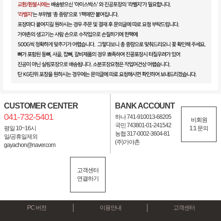
CUSTOMER CENTER
BANK ACCOUNT
041-732-5401
하나 741-910013-68205
비회원
국민 743801-01-241542
평일 10~16시
1:1 문의
농협 317-0002-3604-81
일/공휴일제외
(주)가야촌
gayachon@naver.com
고객센터
연결하기
PC 버전
이용안내
고객센터