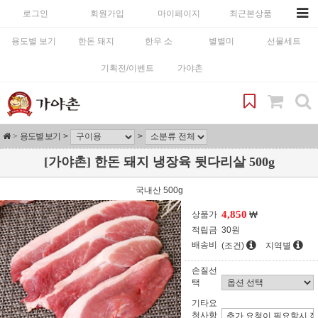
로그인
회원가입
마이페이지
최근본상품
용도별 보기
한돈 돼지
한우 소
별별미
선물세트
기획전/이벤트
가야촌
용도별 보기
[가야촌] 한돈 돼지 냉장육 뒷다리살 500g
국내산 500g
4,850
상품가
적립금
30원
배송비
(조건)
지역별
손질선
택
기타요
청사항