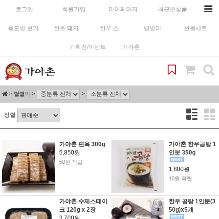
로그인
회원가입
마이페이지
최근본상품
용도별 보기
한돈 돼지
한우 소
별별미
선물세트
기획전/이벤트
가야촌
별별미
정렬
가야촌 편육 300g
가야촌 한우곰탕 1
5,850원
인분 350g
50원 적립
1,800원
10원 적립
가야촌 수제스테이
한우 곰탕 1인분(3
크 120g x 2장
50g)x5개
3,700원