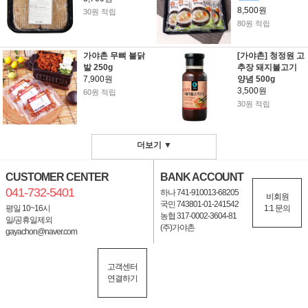
8,500원
30원 적립
80원 적립
가야촌 무뼈 불닭
[가야촌] 청정원 고
발 250g
추장 돼지불고기
7,900원
양념 500g
3,500원
60원 적립
30원 적립
더보기 ▼
CUSTOMER CENTER
BANK ACCOUNT
041-732-5401
하나 741-910013-68205
비회원
국민 743801-01-241542
평일 10~16시
1:1 문의
농협 317-0002-3604-81
일/공휴일제외
(주)가야촌
gayachon@naver.com
고객센터
연결하기