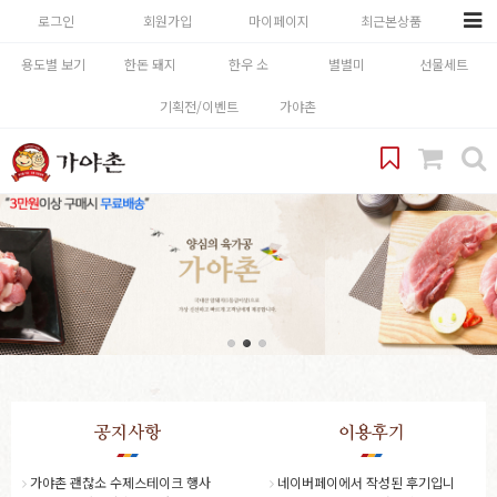
로그인
회원가입
마이페이지
최근본상품
용도별 보기
한돈 돼지
한우 소
별별미
선물세트
기획전/이벤트
가야촌
공지사항
이용후기
가야촌 괜찮소 수제스테이크 행사
네이버페이에서 작성된 후기입니