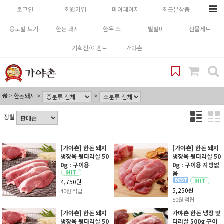
로그인
회원가입
마이페이지
최근본상품
용도별 보기
한돈 돼지
한우 소
별별미
선물세트
기획전/이벤트
가야촌
한돈 돼지
정렬
[가야촌] 한돈 돼지
[가야촌] 한돈 돼지
냉장육 뒷다리살 50
냉장육 뒷다리살 50
0g : 구이용
0g : 구이용 지방없
음
4,750원
5,250원
40원 적립
50원 적립
[가야촌] 한돈 돼지
가야촌 한돈 냉장 앞
냉장육 뒷다리살 50
다리살 500g 구이