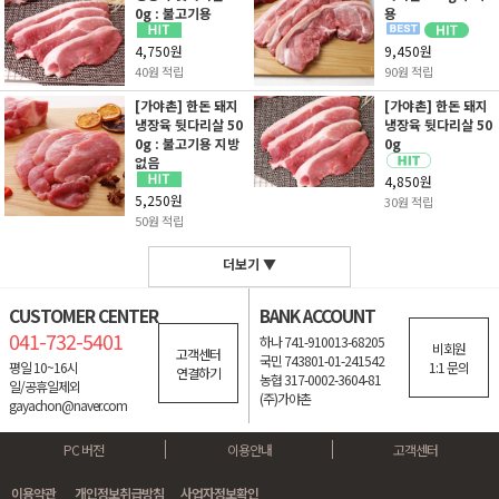
0g : 불고기용
용
4,750원
9,450원
40원 적립
90원 적립
[가야촌] 한돈 돼지
[가야촌] 한돈 돼지
냉장육 뒷다리살 50
냉장육 뒷다리살 50
0g : 불고기용 지방
0g
없음
4,850원
5,250원
30원 적립
50원 적립
더보기 ▼
CUSTOMER CENTER
BANK ACCOUNT
041-732-5401
하나 741-910013-68205
비회원
고객센터
국민 743801-01-241542
평일 10~16시
1:1 문의
연결하기
농협 317-0002-3604-81
일/공휴일제외
(주)가야촌
gayachon@naver.com
PC 버전
이용안내
고객센터
이용약관
개인정보취급방침
사업자정보확인