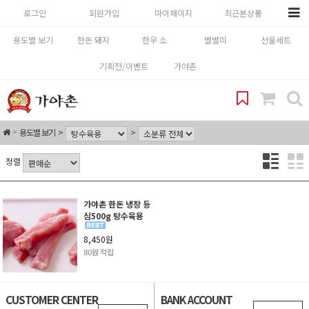
로그인
회원가입
마이페이지
최근본상품
용도별 보기
한돈 돼지
한우 소
별별미
선물세트
기획전/이벤트
가야촌
용도별 보기
정렬
가야촌 한돈 냉장 등
심500g 탕수육용
8,450원
80원 적립
CUSTOMER CENTER
BANK ACCOUNT