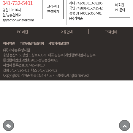
041-732-5401
하나 741-910013-68205
비회원
고객센터
국민 743801-01-241542
평일 10~16시
1:1 문의
연결하기
농협 317-0002-3604-81
일/공휴일제외
(주)가야촌
gayachon@naver.com
PC 버전
이용안내
고객센터
이용약관
개인정보취급방침
사업자정보확인
(주)가야촌 유성지점
충남 논산시 노성면 노성로 630-9 |
대표
김경수 |
개인정보책임자
김경수
통신판매업신고번호
2016-충남논산-0028
사업자 등록번호
314-85-41019
전화
041-732-5401 |
팩스
041-732-5402
Copyright © 가야촌 한돈 냉장 돼지고기 전문몰, All rights reserved.