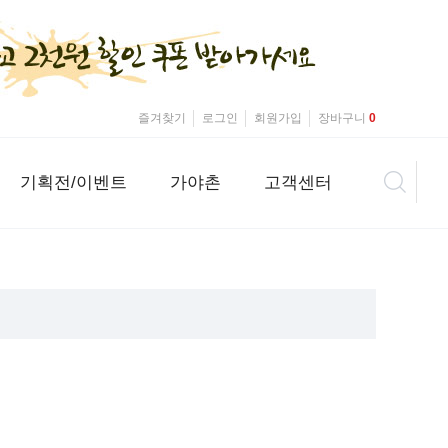
즐겨찾기
로그인
회원가입
장바구니
0
기획전/이벤트
가야촌
고객센터