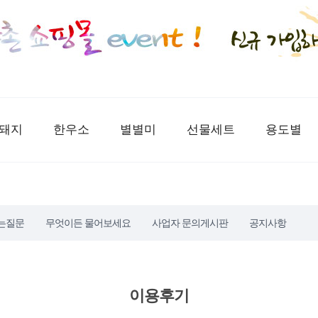
돼지
한우소
별별미
선물세트
용도별
는질문
무엇이든 물어보세요
사업자 문의게시판
공지사항
이용후기