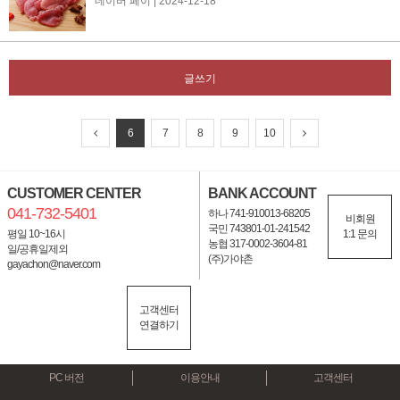
네이버 페이
| 2024-12-18
글쓰기
6
7
8
9
10
CUSTOMER CENTER
BANK ACCOUNT
041-732-5401
하나 741-910013-68205
비회원
국민 743801-01-241542
평일 10~16시
1:1 문의
농협 317-0002-3604-81
일/공휴일제외
(주)가야촌
gayachon@naver.com
고객센터
연결하기
PC 버전
이용안내
고객센터