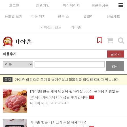
로그인
회원가입
마이페이지
최근본상품
용도별 보기
한돈 돼지
한우 소
별별미
선물세트
기획전/이벤트
가야촌
이용후기
글쓰기
검색
공지
가야촌 회원으로 후기를 남겨주실시 500원을 적립해 드리고 있습니다.
[가야촌] 한돈 돼지 냉장육 뒷다리살 500g : 구이용 지방없음
네이버페이에서 작성된 후기입니다.
H
네이버 페이
| 2025-02-13
가야촌 한돈 돼지고기 목살 대패 500g