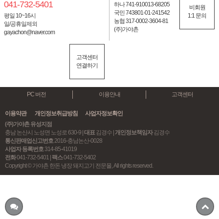
041-732-5401
하나 741-910013-68205
비회원
국민 743801-01-241542
평일 10~16시
1:1 문의
농협 317-0002-3604-81
일/공휴일제외
(주)가야촌
gayachon@naver.com
고객센터
연결하기
PC 버전
이용안내
고객센터
이용약관
개인정보취급방침
사업자정보확인
(주)가야촌 유성지점
충남 논산시 노성면 노성로 630-9 |
대표
김경수 |
개인정보책임자
김경수
통신판매업신고번호
2016-충남논산-0028
사업자 등록번호
314-85-41019
전화
041-732-5401 |
팩스
041-732-5402
Copyright © 가야촌 한돈 냉장 돼지고기 전문몰, All rights reserved.