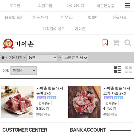
로그인
회원가입
마이페이지
최근본상품
용도별 보기
한돈 돼지
한우 소
별별미
선물세트
기획전/이벤트
가야촌
한돈 돼지
정렬
가야촌 한돈 돼지
가야촌 한돈 돼지
등뼈 2kg
고기 사골 2kg
8,850원
4,750원
80원 적립
40원 적립
CUSTOMER CENTER
BANK ACCOUNT