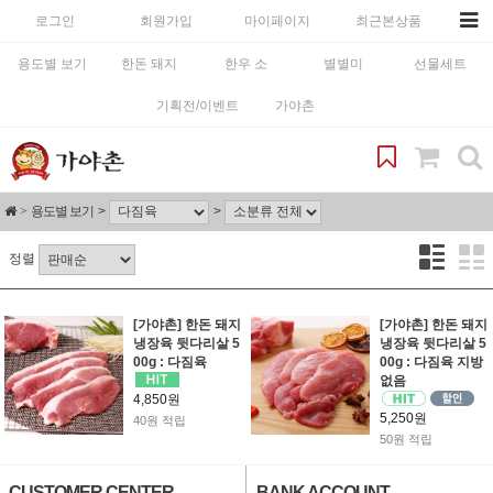
로그인
회원가입
마이페이지
최근본상품
용도별 보기
한돈 돼지
한우 소
별별미
선물세트
기획전/이벤트
가야촌
용도별 보기
정렬
[가야촌] 한돈 돼지
[가야촌] 한돈 돼지
냉장육 뒷다리살 5
냉장육 뒷다리살 5
00g : 다짐육
00g : 다짐육 지방
없음
4,850원
5,250원
40원 적립
50원 적립
CUSTOMER CENTER
BANK ACCOUNT