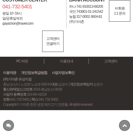
041-732-5401
하나 741-910013-68205
비회원
국민 743801-01-241542
평일 10~16시
1:1 문의
농협 317-0002-3604-81
일/공휴일제외
(주)가야촌
gayachon@naver.com
고객센터
연결하기
PC 버전
이용안내
고객센터
이용약관
개인정보취급방침
사업자정보확인
(주)가야촌 유성지점
충남 논산시 노성면 노성로 630-9 |
대표
김경수 |
개인정보책임자
김경수
통신판매업신고번호
2016-충남논산-0028
사업자 등록번호
314-85-41019
전화
041-732-5401 |
팩스
041-732-5402
Copyright © 가야촌 한돈 냉장 돼지고기 전문몰, All rights reserved.