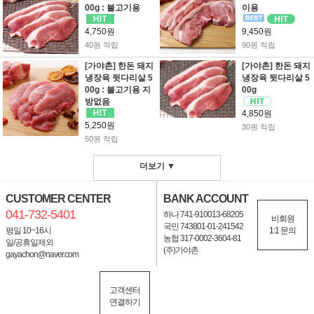
00g : 불고기용
이용
4,750원
9,450원
40원 적립
90원 적립
[가야촌] 한돈 돼지
[가야촌] 한돈 돼지
냉장육 뒷다리살 5
냉장육 뒷다리살 5
00g : 불고기용 지
00g
방없음
4,850원
5,250원
30원 적립
50원 적립
더보기 ▼
CUSTOMER CENTER
BANK ACCOUNT
041-732-5401
하나 741-910013-68205
비회원
국민 743801-01-241542
평일 10~16시
1:1 문의
농협 317-0002-3604-81
일/공휴일제외
(주)가야촌
gayachon@naver.com
고객센터
연결하기