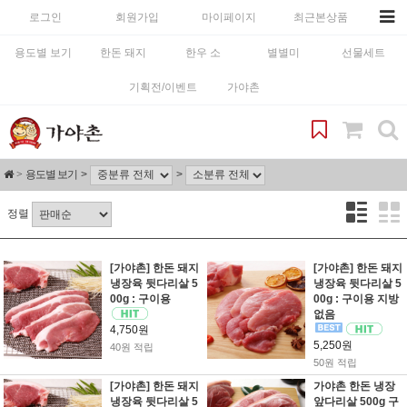
로그인
회원가입
마이페이지
최근본상품
용도별 보기
한돈 돼지
한우 소
별별미
선물세트
기획전/이벤트
가야촌
용도별 보기
정렬
[가야촌] 한돈 돼지
[가야촌] 한돈 돼지
냉장육 뒷다리살 5
냉장육 뒷다리살 5
00g : 구이용
00g : 구이용 지방
없음
4,750원
5,250원
40원 적립
50원 적립
[가야촌] 한돈 돼지
가야촌 한돈 냉장
냉장육 뒷다리살 5
앞다리살 500g 구